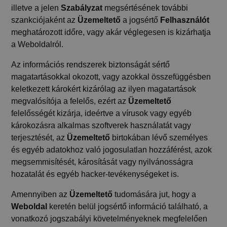
illetve a jelen
Szabályzat
megsértésének további
szankciójaként az
Üzemeltető
a jogsértő
Felhasználót
meghatározott időre, vagy akár véglegesen is kizárhatja
a Weboldalról.
Az információs rendszerek biztonságát sértő
magatartásokkal okozott, vagy azokkal összefüggésben
keletkezett károkért kizárólag az ilyen magatartások
megvalósítója a felelős, ezért az
Üzemeltető
felelősségét kizárja, ideértve a vírusok vagy egyéb
károkozásra alkalmas szoftverek használatát vagy
terjesztését, az
Üzemeltető
birtokában lévő személyes
és egyéb adatokhoz való jogosulatlan hozzáférést, azok
megsemmisítését, károsítását vagy nyilvánosságra
hozatalát és egyéb hacker-tevékenységeket is.
Amennyiben az
Üzemeltető
tudomására jut, hogy a
Weboldal
keretén belül jogsértő információ található, a
vonatkozó jogszabályi követelményeknek megfelelően