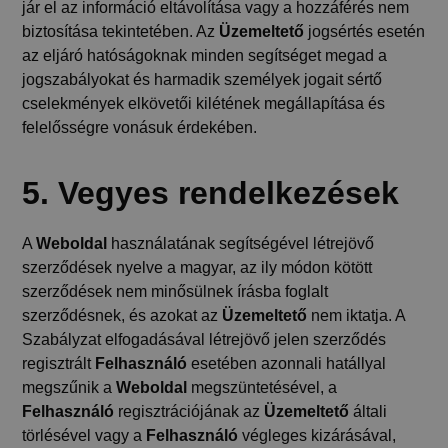
jár el az információ eltávolítása vagy a hozzáférés nem
biztosítása tekintetében. Az
Üzemeltető
jogsértés esetén
az eljáró hatóságoknak minden segítséget megad a
jogszabályokat és harmadik személyek jogait sértő
cselekmények elkövetői kilétének megállapítása és
felelősségre vonásuk érdekében.
5. Vegyes rendelkezések
A
Weboldal
használatának segítségével létrejövő
szerződések nyelve a magyar, az ily módon kötött
szerződések nem minősülnek írásba foglalt
szerződésnek, és azokat az
Üzemeltető
nem iktatja. A
Szabályzat elfogadásával létrejövő jelen szerződés
regisztrált
Felhasználó
esetében azonnali hatállyal
megszűnik a
Weboldal
megszüntetésével, a
Felhasználó
regisztrációjának az
Üzemeltető
általi
törlésével vagy a
Felhasználó
végleges kizárásával,