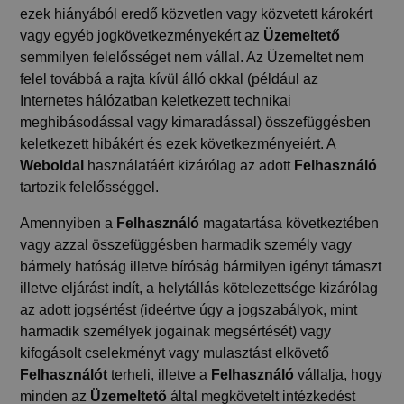
ezek hiányából eredő közvetlen vagy közvetett károkért
vagy egyéb jogkövetkezményekért az
Üzemeltető
semmilyen felelősséget nem vállal. Az Üzemeltet nem
felel továbbá a rajta kívül álló okkal (például az
Internetes hálózatban keletkezett technikai
meghibásodással vagy kimaradással) összefüggésben
keletkezett hibákért és ezek következményeiért. A
Weboldal
használatáért kizárólag az adott
Felhasználó
tartozik felelősséggel.
Amennyiben a
Felhasználó
magatartása következtében
vagy azzal összefüggésben harmadik személy vagy
bármely hatóság illetve bíróság bármilyen igényt támaszt
illetve eljárást indít, a helytállás kötelezettsége kizárólag
az adott jogsértést (ideértve úgy a jogszabályok, mint
harmadik személyek jogainak megsértését) vagy
kifogásolt cselekményt vagy mulasztást elkövető
Felhasználót
terheli, illetve a
Felhasználó
vállalja, hogy
minden az
Üzemeltető
által megkövetelt intézkedést