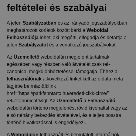
feltételei és szabályai
A jelen
Szabályzatban
és az irányadó jogszabályokban
meghatározott korlátok között bárki a
Weboldal
Felhasználója
lehet, aki megérti, elfogadja és betartja a
jelen
Szabályzatot
és a vonatkozó jogszabályokat.
Az
Üzemeltető
weboldalán megjelent tartalmak
egészében vagy részben való átvételét csak rel-
canonical megkülönböztetéssel támogatja. Ehhez a
felhasználónak
a következő linket kell az oldala meta
tagjébe beírnia: &lt;link
href=”https://parkfenntarto.hu/eredeti-cikk-cime/”
rel=”canonical”/&gt; Az
Üzemeltető
a
Felhasználó
weboldalán történő megjelenést rövid kivonattal vagy az
első néhány bekezdés átvételével, és a teljes posztra
történő hivatkozással is engedélyezi.
A
Weboldalon
felhasznált és bemutatott információk