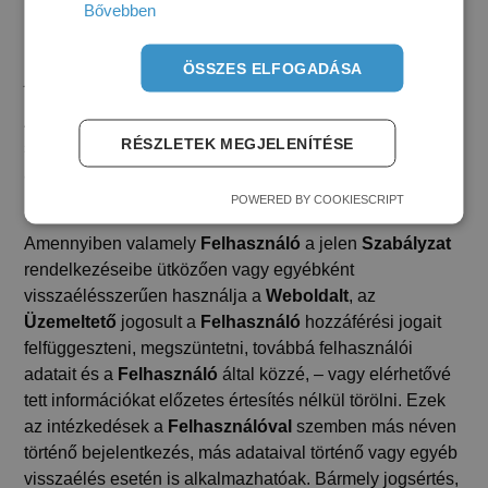
Bővebben
költséget. A
Felhasználó
felelőssége a
Weboldal
használatával összefüggésben elkövetett jogsértésért a
ÖSSZES ELFOGADÁSA
jelen Szerződés megszűnését követően is fennáll.
Az Üzemeltető jogsértés esetén a hatályos jogszabályok
RÉSZLETEK MEGJELENÍTÉSE
szerint együttműködik az illetékes hatóságokkal, és
átadja részükre a jogsértést elkövető
Felhasználóról
rendelkezésére álló adatokat.
POWERED BY COOKIESCRIPT
Amennyiben valamely
Felhasználó
a jelen
Szabályzat
rendelkezéseibe ütközően vagy egyébként
visszaélésszerűen használja a
Weboldalt
, az
Üzemeltető
jogosult a
Felhasználó
hozzáférési jogait
felfüggeszteni, megszüntetni, továbbá felhasználói
adatait és a
Felhasználó
által közzé, – vagy elérhetővé
tett információkat előzetes értesítés nélkül törölni. Ezek
az intézkedések a
Felhasználóval
szemben más néven
történő bejelentkezés, más adataival történő vagy egyéb
visszaélés esetén is alkalmazhatóak. Bármely jogsértés,