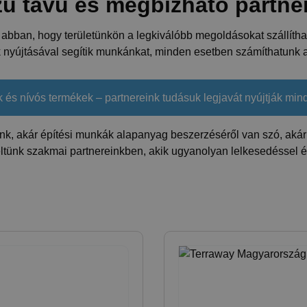
zú távú és megbízható partne
t abban, hogy területünkön a legkiválóbb megoldásokat szállí
ok nyújtásával segítik munkánkat, minden esetben számíthatunk
 és nívós termékek – partnereink tudásuk legjavát nyújtják mi
ünk, akár építési munkák alapanyag beszerzéséről van szó, akár 
tünk szakmai partnereinkben, akik ugyanolyan lelkesedéssel és 