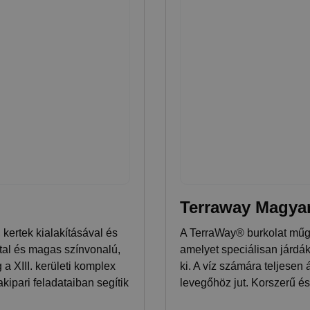
Terraway Magyar
kertek kialakításával és
A TerraWay® burkolat műg
ttal és magas színvonalú,
amelyet speciálisan járdák 
a XIII. kerületi komplex
ki. A víz számára teljesen
kipari feladataiban segítik
levegőhöz jut. Korszerű és