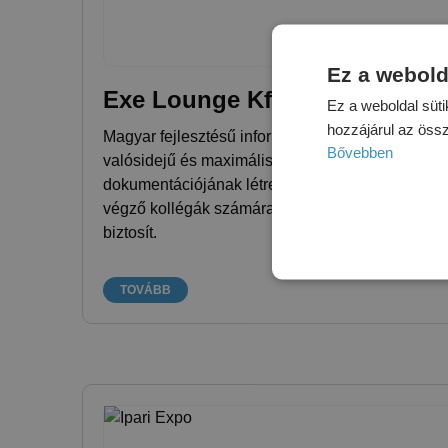
Ez a webold
Exe Lounge Kft.
Ez a weboldal süti
hozzájárul az öss
Magyar fejlesztésű informatikai alkalmazás, mely
Bővebben
valósidejű és maximálisan nyomon követhető, rés
dokumentációjának létrehozását támogatja. A kar
végző kollégák számára egyszerűen kezelhető, 
biztosít.
TOVÁBB