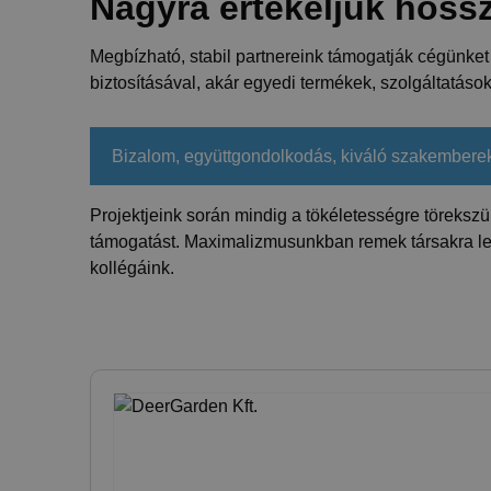
Nagyra értékeljük hoss
Megbízható, stabil partnereink támogatják cégünke
biztosításával, akár egyedi termékek, szolgáltatás
Bizalom, együttgondolkodás, kiváló szakemberek
Projektjeink során mindig a tökéletességre töreksz
támogatást. Maximalizmusunkban remek társakra lel
kollégáink.