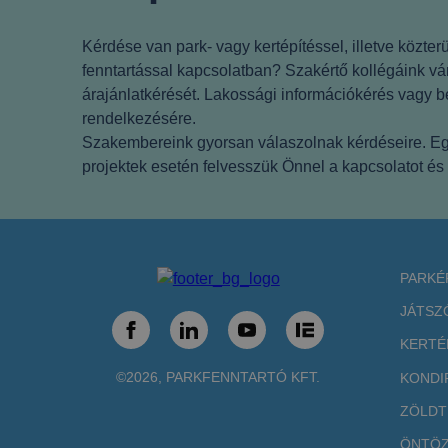
Kérdése van park- vagy kertépítéssel, illetve közterü
fenntartással kapcsolatban? Szakértő kollégáink vá
árajánlatkérését. Lakossági információkérés vagy be
rendelkezésére.
Szakembereink gyorsan válaszolnak kérdéseire. E
projektek esetén felvesszük Önnel a kapcsolatot és p
PARKÉ
JÁTSZ
KERTÉ
©2026, PARKFENNTARTÓ KFT.
KONDI
ZÖLDT
ÖNTÖZ