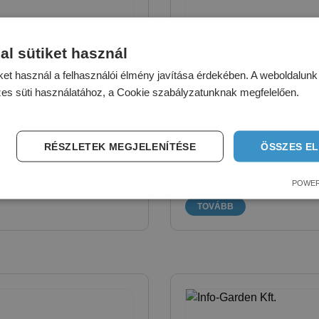
al sütiket használ
Három kertőr Kft
ket használ a felhasználói élmény javítása érdekében. A weboldalun
zes süti használatához, a Cookie szabályzatunknak megfelelően.
 a közterületi üzemeltetés
Kültéri fitness eszközeik 
zletes helyszíni
edzőgépek minden korosztá
bantartást, üzemeltetést
lehetőséget, izomfejlesztő,
RÉSZLETEK MEGJELENÍTÉSE
ÖSSZES E
gyors mobil megoldást
kombinálásával. Parkjain
helyszíneivé válnak.
POWER
TOVÁBB