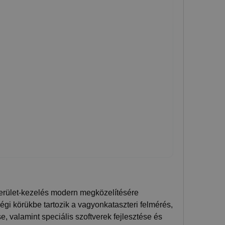
dterület-kezelés modern megközelítésére
gi körükbe tartozik a vagyonkataszteri felmérés,
 valamint speciális szoftverek fejlesztése és