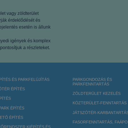
let vagy zöldterület
rják érdeklődését és
jelentés esetén is állunk
gyedi igények és komplex
ontosítjuk a részleteket.
PÍTÉS ÉS PARKFELÚJÍTÁS
PARKGONDOZÁS ÉS
PARKFENNTARTÁS
ÓTÉR ÉPÍTÉS
ZÖLDTERÜLET KEZELÉS
PÍTÉS
KÖZTERÜLET-FENNTARTÁS
PARK ÉPÍTÉS
JÁTSZÓTÉR-KARBANTARTÁ
ETŐ ÉPÍTÉS
FASORFENNTARTÁS, FAÁPO
ŐRENDSZER KIÉPÍTÉS ÉS