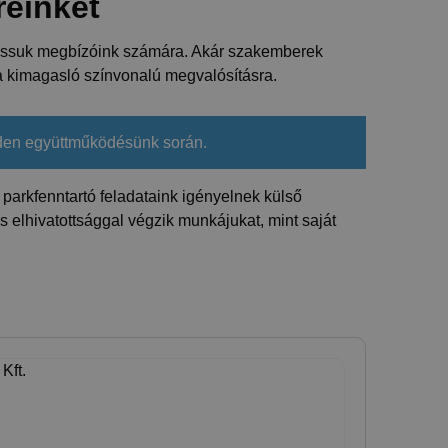
reinket
thassuk megbízóink számára. Akár szakemberek
 a kimagasló színvonalú megvalósításra.
nden együttműködésünk során.
parkfenntartó feladataink igényelnek külső
elhivatottsággal végzik munkájukat, mint saját