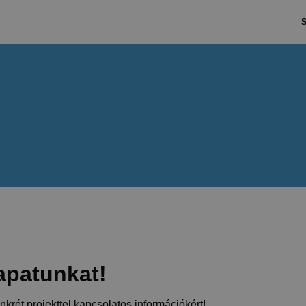
S
apatunkat!
rét projekttel kapcsolatos információkért!