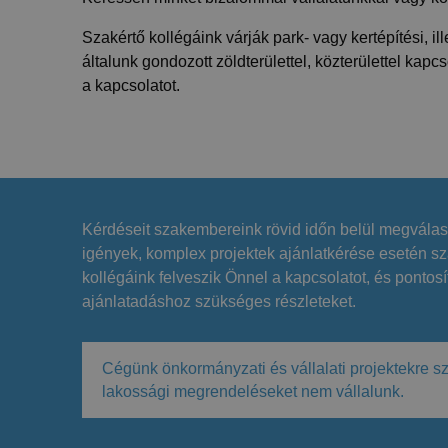
Szakértő kollégáink várják park- vagy kertépítési, il
általunk gondozott zöldterülettel, közterülettel kap
a kapcsolatot.
Kérdéseit szakembereink rövid időn belül megválas
igények, komplex projektek ajánlatkérése esetén sz
kollégáink felveszik Önnel a kapcsolatot, és pontosí
ajánlatadáshoz szükséges részleteket.
Cégünk önkormányzati és vállalati projektekre s
lakossági megrendeléseket nem vállalunk.