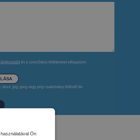
tájékoztatót
és a szerződési feltételeket elfogadom.
OLÁSA
 docx, jpg, jpeg vagy png csatolmány tölthető fel
k használatával Ön