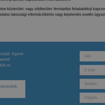
letve közterület- vagy zöldterület- fenntartási feladatokkal kapc
csolatos lakossági információkérés vagy bejelentés esetén úgysz
zolják. Egyedi
akértő
tják az
zakosodott,