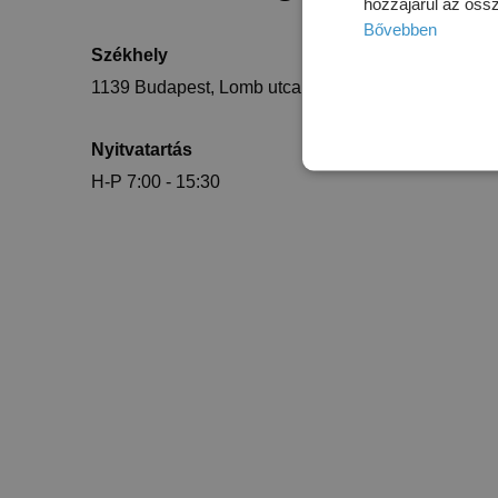
hozzájárul az öss
Bővebben
Székhely
E-mail
1139 Budapest, Lomb utca 35.
info@par
Nyitvatartás
H-P 7:00 - 15:30