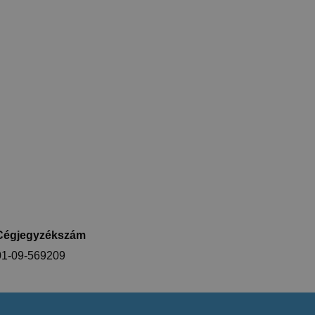
Cégjegyzékszám
01-09-569209