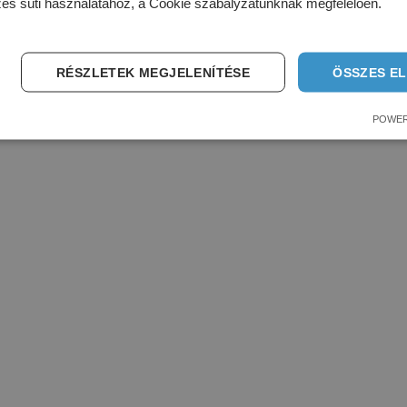
zes süti használatához, a Cookie szabályzatunknak megfelelően.
kfenntarto.hu
RÉSZLETEK MEGJELENÍTÉSE
ÖSSZES E
POWER