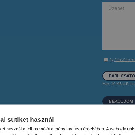
Az
Adatvédelmi 
FÁJL CSAT
Max. 10 MB pdf, doc,
al sütiket használ
ket használ a felhasználói élmény javítása érdekében. A weboldalun