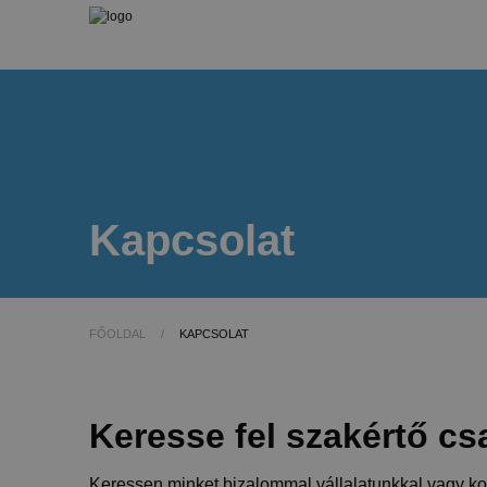
Kapcsolat
FŐOLDAL
/
KAPCSOLAT
Keresse fel szakértő cs
Keressen minket bizalommal vállalatunkkal vagy konk