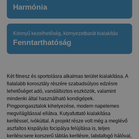
Harmónia
Könnyű kezelhetőség, környezetbarát kialakítás
Fenntarthatóság
Két fitnesz és sportolásra alkalmas terület kialakítása. A
fiatalabb korosztály részére szabadsúlyos edzésre
lehetőséget adó, vandálbiztos eszközök, valamint
mindenki által használható kondigépek.
Pingpongasztalok kihelyezése, modern napelemes
megvilágítással ellátva. Kutyafuttató kialakítása
kerítéssel, ivókúttal. A projekt része volt még a meglévő
aszfaltos kispályás focipálya felújítása is, teljes
kerítéscsere korszerű táblás kerítésre, labdafogó hálóval,