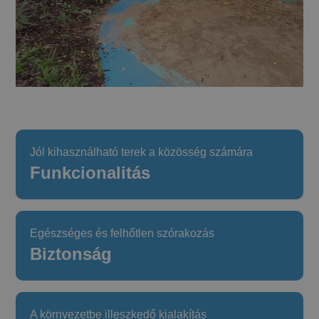
Jól kihasználható terek a közösség számára
Funkcionalitás
Egészséges és felhőtlen szórakozás
Biztonság
A környezetbe illeszkedő kialakítás