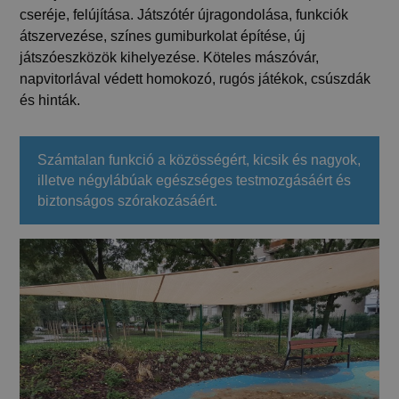
cseréje, felújítása. Játszótér újragondolása, funkciók
átszervezése, színes gumiburkolat építése, új
játszóeszközök kihelyezése. Köteles mászóvár,
napvitorlával védett homokozó, rugós játékok, csúszdák
és hinták.
Számtalan funkció a közösségért, kicsik és nagyok,
illetve négylábúak egészséges testmozgásáért és
biztonságos szórakozásáért.