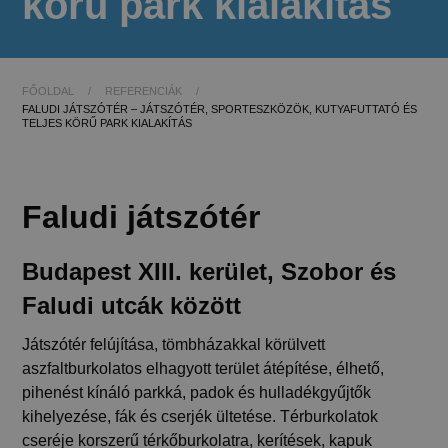
körű park kialakítás
FŐOLDAL
/
REFERENCIÁK
/
FALUDI JÁTSZÓTÉR – JÁTSZÓTÉR, SPORTESZKÖZÖK, KUTYAFUTTATÓ ÉS
TELJES KÖRŰ PARK KIALAKÍTÁS
Faludi játszótér
Budapest XIII. kerület, Szobor és
Faludi utcák között
Játszótér felújítása, tömbházakkal körülvett
aszfaltburkolatos elhagyott terület átépítése, élhető,
pihenést kínáló parkká, padok és hulladékgyűjtők
kihelyezése, fák és cserjék ültetése. Térburkolatok
cseréje korszerű térkőburkolatra, kerítések, kapuk