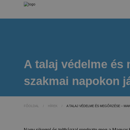
A talaj védelme é
szakmai napokon j
FŐOLDAL
/
HÍREK
/
A TALAJ VÉDELME ÉS MEGŐRZÉSE – MA
Nagy sikerrel és teltházzal rendezte meg a Magy