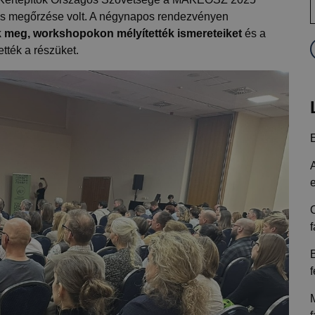
 és megőrzése volt. A négynapos rendezvényen
k meg, workshopokon mélyítették ismereteiket
és a
tték a részüket.
A
f
f
M