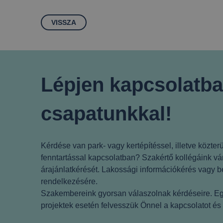
VISSZA
Lépjen kapcsolatba
csapatunkkal!
Kérdése van park- vagy kertépítéssel, illetve közterü
fenntartással kapcsolatban? Szakértő kollégáink vá
árajánlatkérését. Lakossági információkérés vagy be
rendelkezésére.
Szakembereink gyorsan válaszolnak kérdéseire. E
projektek esetén felvesszük Önnel a kapcsolatot és p