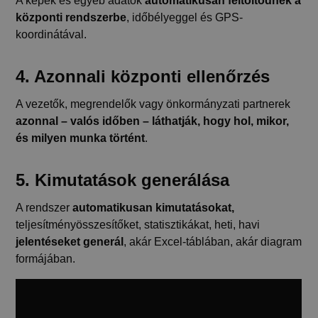
A képek és egyéb adatok
automatikusan feltöltődnek a
központi rendszerbe
, időbélyeggel és GPS-
koordinátával.
4. Azonnali központi ellenőrzés
A vezetők, megrendelők vagy önkormányzati partnerek
azonnal – valós időben – láthatják, hogy hol, mikor,
és milyen munka történt
.
5. Kimutatások generálása
A rendszer
automatikusan kimutatásokat,
teljesítményösszesítőket, statisztikákat, heti, havi
jelentéseket generál
, akár Excel-táblában, akár diagram
formájában.