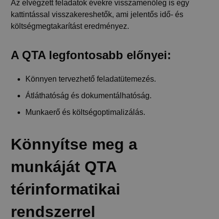
Az elvégzett feladatok évekre visszamenőleg is egy
kattintással visszakereshetők, ami jelentős idő- és
költségmegtakarítást eredményez.
A QTA legfontosabb előnyei:
Könnyen tervezhető feladatütemezés.
Átláthatóság és dokumentálhatóság.
Munkaerő és költségoptimalizálás.
Könnyítse meg a
munkáját QTA
térinformatikai
rendszerrel