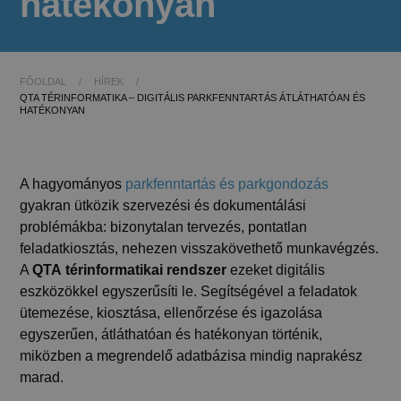
hatékonyan
FŐOLDAL
/
HÍREK
/
QTA TÉRINFORMATIKA – DIGITÁLIS PARKFENNTARTÁS ÁTLÁTHATÓAN ÉS
HATÉKONYAN
A hagyományos
parkfenntartás és parkgondozás
gyakran ütközik szervezési és dokumentálási
problémákba: bizonytalan tervezés, pontatlan
feladatkiosztás, nehezen visszakövethető munkavégzés.
A
QTA
térinformatikai rendszer
ezeket digitális
eszközökkel egyszerűsíti le. Segítségével a feladatok
ütemezése, kiosztása, ellenőrzése és igazolása
egyszerűen, átláthatóan és hatékonyan történik,
miközben a megrendelő adatbázisa mindig naprakész
marad.