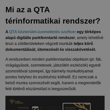
Mi az a QTA
térinformatikai rendszer?
A
QTA közterület-üzemeltetés szoftver
egy térképes
alapú digitális parkfenntartó rendszer
, amely lehetővé
teszi a zöldterületeken végzett munkák
teljes körű
dokumentálását, ütemezését és visszakövetését.
A rendszerben minden parkfenntartási objektum (pl. fák,
virágágyások, szemetesek, játszótéri eszközök) egyedi
azonosítóval szerepel, így bármely munkafolyamat
pontos helyhez és eszközhöz köthető. Ez nemcsak a
belső munka szervezését segíti, hanem a megrendelők
felé történő elszámolást is leegyszerűsíti.