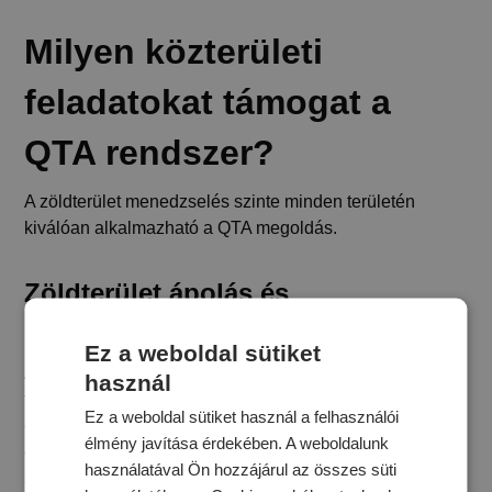
Milyen közterületi
feladatokat támogat a
QTA rendszer?
A zöldterület menedzselés szinte minden területén
kiválóan alkalmazható a QTA megoldás.
Zöldterület ápolás és
parkkarbantartás
Ez a weboldal sütiket
Akár napi, heti vagy szezonális feladatokról van szó (pl.
használ
fűnyírás, sövényvágás, öntözés), a QTA rendszer képes
Ez a weboldal sütiket használ a felhasználói
ezeket a
zöldterület kezelési
feladatokat
előre ütemezni
élmény javítása érdekében. A weboldalunk
és automatikusan delegálni
a megfelelő
használatával Ön hozzájárul az összes süti
személyekhez.