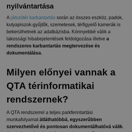
nyilvántartása
A
játszótér karbantartás
során az összes eszköz, padok,
kutyapiszok-gyűjtők, szemetesek, térfigyelő kamerák is
bekerülhetnek az adatbázisba. Könnyebbé válik a
lakossági hibabejelentések feldolgozása illetve
a
rendszeres karbantartás megtervezése és
dokumentálása
.
Milyen előnyei vannak a
QTA térinformatikai
rendszernek?
A QTA rendszerrel a teljes parkfenntartási
munkafolyamat
átláthatóbbá, egyszerűbben
szervezhetővé és pontosan dokumentálhatóvá válik
.