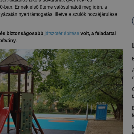
20-ban. Ennek első üteme valósulhatott meg idén, a
lyázatán nyert támogatás, illetve a szülők hozzájárulása
b és biztonságosabb
játszótér építése
volt, a feladattal
pítvány.
A
f
f
M