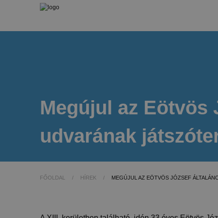
Megújul az Eötvös 
udvarának játszóte
FŐOLDAL
/
HÍREK
/
MEGÚJUL AZ EÖTVÖS JÓZSEF ÁLTALÁN
A XIII. kerületben található, idén 33 éves Eötvös J