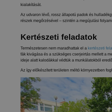
kialakítását.
Az udvaron lévő, rossz állapotú padok és hulladékgy
részek megőrzésével – szintén a megújulási folyama
Kertészeti feladatok
Természetesen nem maradhattak el a
kertészeti fel
fák kivágása és a szükséges cserjeirtás mellett a 
ideje alatt kalodákkal védtük a munkálatokból ered
Az így előkészített területen méltó környezetben fog