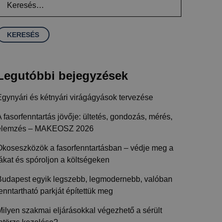
Legutóbbi bejegyzések
Egynyári és kétnyári virágágyások tervezése
 fasorfenntartás jövője: ültetés, gondozás, mérés,
elemzés – MAKEOSZ 2026
Okoseszközök a fasorfenntartásban – védje meg a
ákat és spóroljon a költségeken
Budapest egyik legszebb, legmodernebb, valóban
enntartható parkját építettük meg
ilyen szakmai eljárásokkal végezhető a sérült