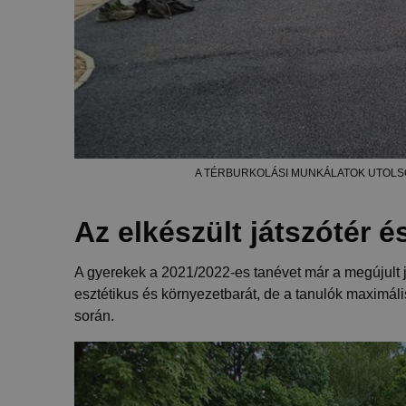
A TÉRBURKOLÁSI MUNKÁLATOK UTOLSÓ
Az elkészült játszótér é
A gyerekek a 2021/2022-es tanévet már a megújult j
esztétikus és környezetbarát, de a tanulók maximális
során.