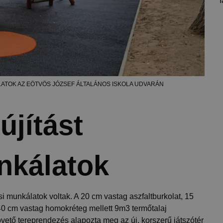
f
LATOK AZ EÖTVÖS JÓZSEF ÁLTALÁNOS ISKOLA UDVARÁN
újítást
nkálatok
si munkálatok voltak. A 20 cm vastag aszfaltburkolat, 15
40 cm vastag homokréteg mellett 9m3 termőtalaj
követő tereprendezés alapozta meg az új, korszerű játszótér