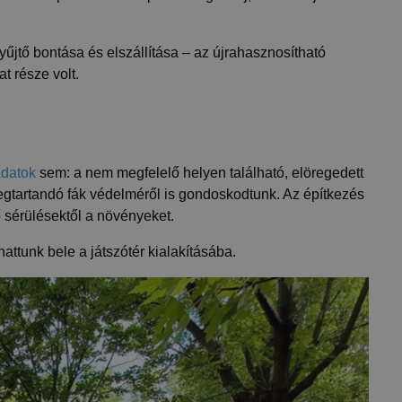
űjtő bontása és elszállítása – az újrahasznosítható
t része volt.
adatok
sem: a nem megfelelő helyen található, elöregedett
megtartandó fák védelméről is gondoskodtunk. Az építkezés
ő sérülésektől a növényeket.
hattunk bele a játszótér kialakításába.