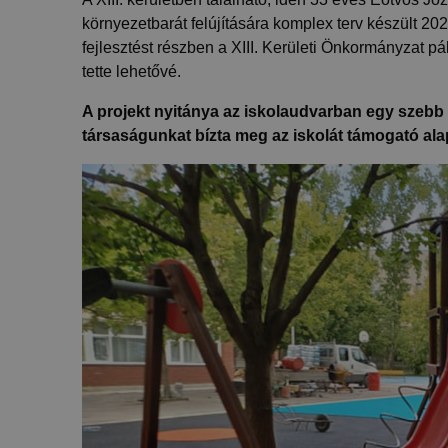
környezetbarát felújítására komplex terv készült 20
fejlesztést részben a XIII. Kerületi Önkormányzat pá
tette lehetővé.
A projekt nyitánya az iskolaudvarban egy szeb
társaságunkat bízta meg az iskolát támogató ala