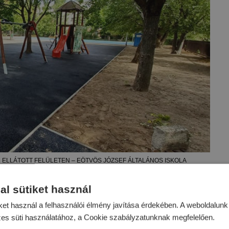
 ELLÁTOTT FELÜLETEN – EÖTVÖS JÓZSEF ÁLTALÁNOS ISKOLA
al sütiket használ
bantartása
ket használ a felhasználói élmény javítása érdekében. A weboldalun
olást és festést követően kerültek újra összeállításra, majd
zes süti használatához, a Cookie szabályzatunknak megfelelően.
lajba.