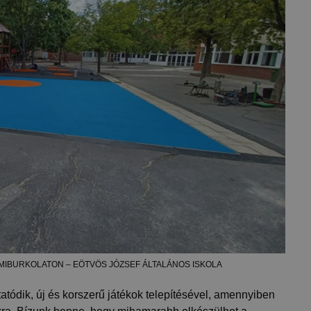
UMIBURKOLATON – EÖTVÖS JÓZSEF ÁLTALÁNOS ISKOLA
ytatódik, új és korszerű játékok telepítésével, amennyiben