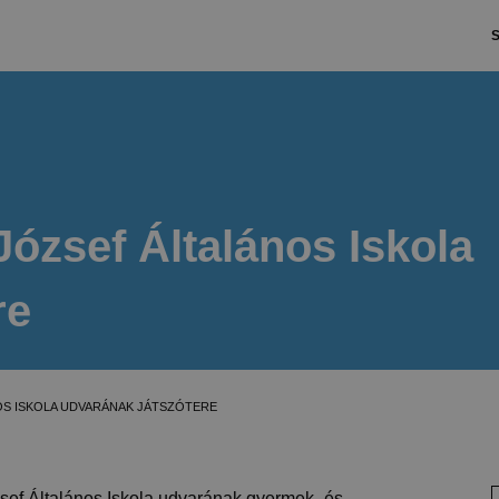
S
József Általános Iskola
re
OS ISKOLA UDVARÁNAK JÁTSZÓTERE
ózsef Általános Iskola udvarának gyermek- és