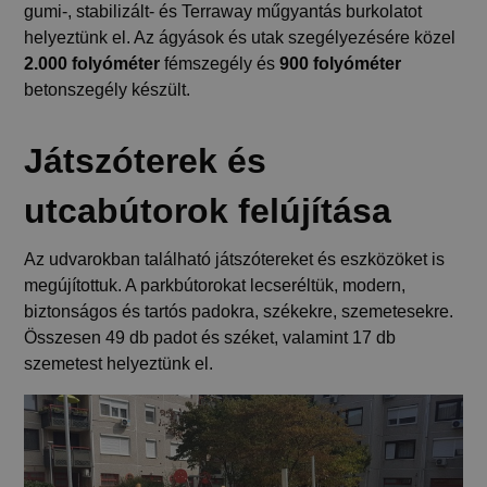
gumi-, stabilizált- és Terraway műgyantás burkolatot
helyeztünk el. Az ágyások és utak szegélyezésére közel
2.000 folyóméter
fémszegély és
900 folyóméter
betonszegély készült.
Játszóterek és
utcabútorok felújítása
Az udvarokban található játszótereket és eszközöket is
megújítottuk. A parkbútorokat lecseréltük, modern,
biztonságos és tartós padokra, székekre, szemetesekre.
Összesen 49 db padot és széket, valamint 17 db
szemetest helyeztünk el.