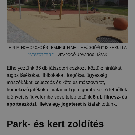
HINTA, HOMOKOZÓ ÉS TRAMBULIN MELLÉ FÜGGŐÁGY IS KERÜLT A
JÁTSZÓTÉRRE
– VIZAFOGÓ UDVAROS HÁZAK
Elhelyeztünk 36 db játszótéri eszközt, köztük: hintákat,
rugós játékokat, libikókákat, forgókat, ügyességi
mászókákat, csúszdás és köteles mászóvárat,
homokozó játékokat, valamint gumigömböket. A felnőttek
igényeit is figyelembe véve telepítettünk
6 db fitnesz- és
sporteszközt
, illetve egy
jógateret
is kialakítottunk.
Park- és kert zöldítés