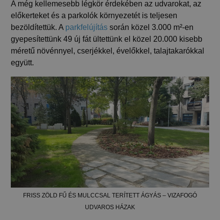
A még kellemesebb légkör érdekében az udvarokat, az
előkerteket és a parkolók környezetét is teljesen
bezöldítettük. A
parkfelújítás
során közel 3.000 m²-en
gyepesítettünk 49 új fát ültettünk el közel 20.000 kisebb
méretű növénnyel, cserjékkel, évelőkkel, talajtakarókkal
együtt.
FRISS ZÖLD FŰ ÉS MULCCSAL TERÍTETT ÁGYÁS – VIZAFOGÓ
UDVAROS HÁZAK