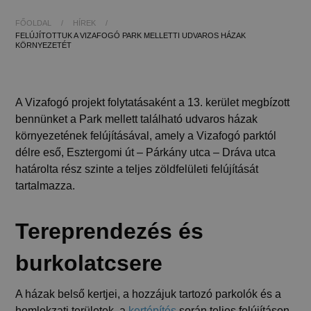
FŐOLDAL
/
HÍREK
/
FELÚJÍTOTTUK A VIZAFOGÓ PARK MELLETTI UDVAROS HÁZAK
KÖRNYEZETÉT
A Vizafogó projekt folytatásaként a 13. kerület megbízott
bennünket a Park mellett található udvaros házak
környezetének felújításával, amely a Vizafogó parktól
délre eső, Esztergomi út – Párkány utca – Dráva utca
határolta rész szinte a teljes zöldfelületi felújítását
tartalmazza.
Tereprendezés és
burkolatcsere
A házak belső kertjei, a hozzájuk tartozó parkolók és a
homlokzati területek, a
kertépítés
során teljes felújításon