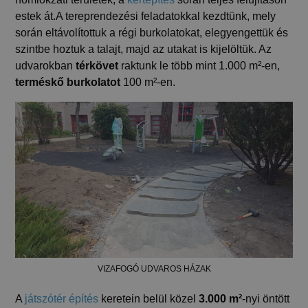
estek át.A tereprendezési feladatokkal kezdtünk, mely
során eltávolítottuk a régi burkolatokat, elegyengettük és
szintbe hoztuk a talajt, majd az utakat is kijelöltük. Az
udvarokban
térkövet
raktunk le több mint 1.000 m²-en,
terméskő burkolatot
100 m²-en.
VIZAFOGÓ UDVAROS HÁZAK
A
játszótér építés
keretein belül közel
3.000 m²
-nyi öntött