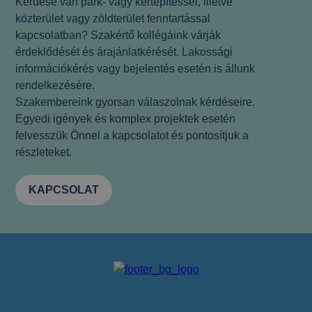
Kérdése van park- vagy kertépítéssel, illetve
közterület vagy zöldterület fenntartással
kapcsolatban? Szakértő kollégáink várják
érdeklődését és árajánlatkérését. Lakossági
információkérés vagy bejelentés esetén is állunk
rendelkezésére.
Szakembereink gyorsan válaszolnak kérdéseire.
Egyedi igények és komplex projektek esetén
felvesszük Önnel a kapcsolatot és pontosítjuk a
részleteket.
KAPCSOLAT